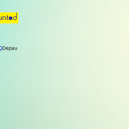
D
Depau