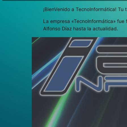
¡BienVenido a TecnoInformática! Tu t
La empresa «TecnoInformática» fue f
Alfonso Díaz hasta la actualidad.