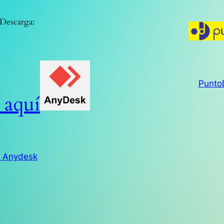
Descarga:
Punto
 aquí
r Anydesk