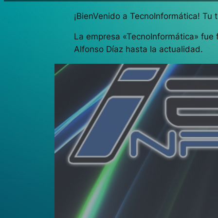
¡BienVenido a TecnoInformática! Tu t
La empresa «TecnoInformática» fue f
Alfonso Díaz hasta la actualidad.