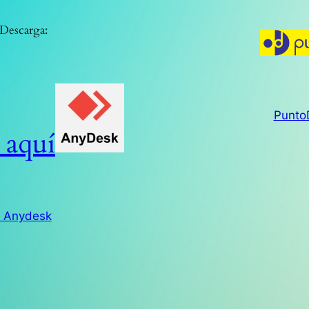
Descarga:
Punto
 aquí
r Anydesk