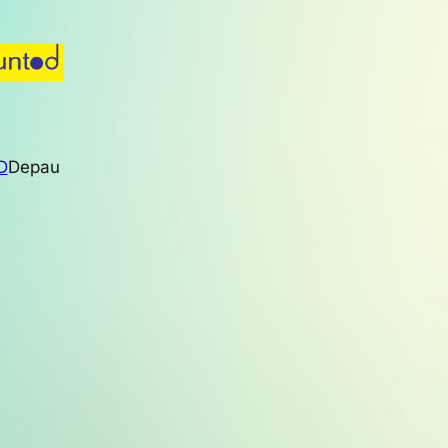
D
Depau